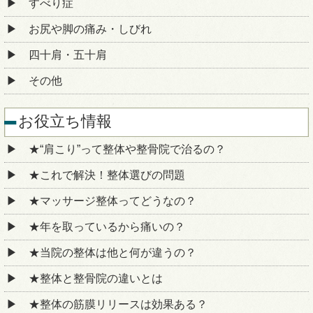
すべり症
お尻や脚の痛み・しびれ
四十肩・五十肩
その他
お役立ち情報
★“肩こり”って整体や整骨院で治るの？
★これで解決！整体選びの問題
★マッサージ整体ってどうなの？
★年を取っているから痛いの？
★当院の整体は他と何が違うの？
★整体と整骨院の違いとは
★整体の筋膜リリースは効果ある？